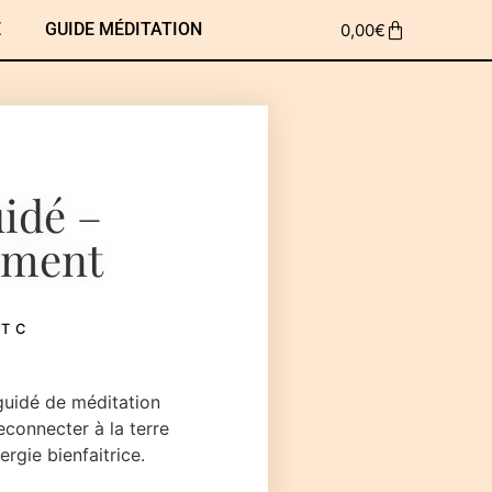
E
GUIDE MÉDITATION
0,00
€
idé –
ement
TTC
guidé de méditation
econnecter à la terre
rgie bienfaitrice.