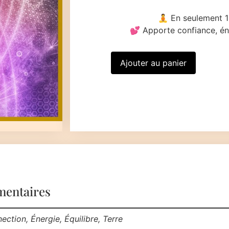
🧘 En seulement 1
💕 Apporte confiance, éne
Ajouter au panier
mentaires
ction, Énergie, Équilibre, Terre